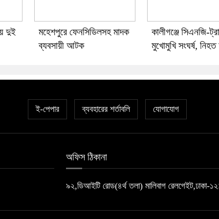
য় দুই
মহেশপুরে ফেনসিডিলসহ মাদক
কালীগঞ্জে সিএনজি-ট্র
ব্যবসায়ী আটক
মুখোমুখি সংঘর্ষ, নিহত 
ই-পেপার
ব্যবহারের শর্তাবলি
যোগাযোগ
অফিস ঠিকানা
৯২,ডিআইটি রোড(৪র্থ তলা) মালিবাগ রেলগেইট,ঢাকা-১