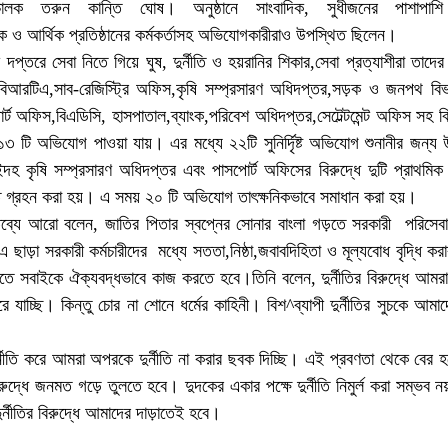
রিচালক তরুন কান্তি ঘোষ। অনুষ্ঠানে সাংবাদিক, সুধীজনের পাশাপাশি
াংক ও আর্থিক প্রতিষ্ঠানের কর্মকর্তাসহ অভিযোগকারীরাও উপস্থিত ছিলেন।
 দপ্তরে সেবা নিতে গিয়ে ঘুষ, দুর্নীতি ও হয়রানির শিকার,সেবা প্রত্যাশীরা তাদ
বিআরটিএ,সাব-রেজিস্ট্রি অফিস,কৃষি সম্প্রসারণ অধিদপ্তর,সড়ক ও জনপথ বি
্ট অফিস,বিএডিসি, হাসপাতাল,ব্যাংক,পরিবেশ অধিদপ্তর,সেটেল্টমেন্ট অফিস সহ 
১৩ টি অভিযোগ পাওয়া যায়। এর মধ্যে ২২টি সুনির্দিৃষ্ট অভিযোগ শুনানীর জন্য
দহ কৃষি সম্প্রসারণ অধিদপ্তর এবং পাসপোর্ট অফিসের বিরুদ্ধে দুটি প্রাথমি
্ত গ্রহন করা হয়। এ সময় ২০ টি অভিযোগ তাৎক্ষনিকভাবে সমাধান করা হয়।
তব্যে আরো বলেন, জাতির পিতার স্বপ্নের সোনার বাংলা গড়তে সরকারী পরিসেব
 ছাড়া সরকারী কর্মচারীদের মধ্যে সততা,নিষ্ঠা,জবাবদিহিতা ও মূল্যবোধ বৃদ্ধি করা
ল করতে সবাইকে ঐক্যবদ্ধভাবে কাজ করতে হবে।তিনি বলেন, দুর্নীতির বিরুদ্ধে আম
চ্ছি। কিন্তু চোর না শোনে ধর্মের কাহিনী। বিশ^ব্যাপী দুর্নীতির সুচকে আমা
্নীতি করে আমরা অপরকে দুর্নীতি না করার ছবক দিচ্ছি। এই প্রবণতা থেকে বের
রুদ্ধে জনমত গড়ে তুলতে হবে। দুদকের একার পক্ষে দুর্নীতি নিমুর্ল করা সম্ভব নয়
্নীতির বিরুদ্ধে আমাদের দাড়াতেই হবে।