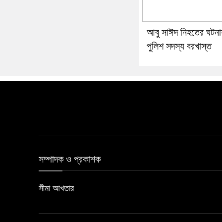
আবু সাঈদ নিহতের ঘটনা
পুলিশ সদস্য বরখাস্ত
সম্পাদক ও প্রকাশক
সীমা আখতার