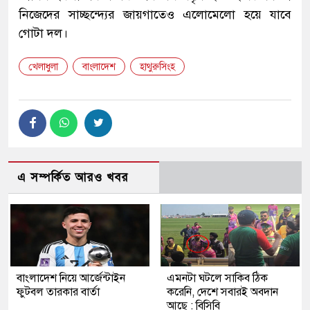
নিজেদের সাচ্ছন্দ্যের জায়গাতেও এলোমেলো হয়ে যাবে
গোটা দল।
খেলাধুলা
বাংলাদেশ
হাথুরুসিংহ
এ সম্পর্কিত আরও খবর
বাংলাদেশ নিয়ে আর্জেন্টাইন
এমনটা ঘটলে সাকিব ঠিক
‍ফুটবল তারকার বার্তা
করেনি, দেশে সবারই অবদান
আছে : বিসিবি