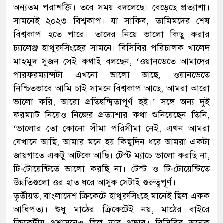
অন্যতম পরাশক্তি। তবে সময় বদলেছে। বেড়েছে প্রত্যাশা।
সামনেই ২০২৩ বিশ্বকাপ। যা সাকিব, তামিমদের শেষ
বিশ্বকাপ হতে পারে। তাদের নিয়ে ভালো কিছু করার
চ্যালেঞ্জ হাথুরুসিংহের সামনে। বিসিবির পরিচালক খালেদ
মাহমুদ সুজন সেই কথাই বলছেন, ‘ওয়ানডেতে আমাদের
পারফরম্যান্সটা এখনো ভালো আছে, ওয়ানডেতে
নিশ্চিতভাবে আমি চাই সামনে বিশ্বকাপ আছে, আমরা আরো
ভালো করি, আরো প্রতিদ্বন্দ্বিতাপূর্ণ হই।’ সঙ্গে অন্য দুই
ফরম্যাট নিয়েও নিজের প্রত্যাশার কথা শুনিয়েছেন তিনি,
‘ভালোর তো কোনো সীমা পরিসীমা নেই, এখন আমরা
যেখানে আছি, আমার মনে হয় কিছুদিন ধরে আমরা একটা
জায়গাতে একটু আটকে আছি। টেস্ট ম্যাচে ভালো করছি না,
টি-টোয়েন্টিতে ভালো করছি না। টেস্ট ও টি-টোয়েন্টিতে
উন্নতিগুলো ওর হাত ধরে আসুক সেটাই গুরুত্বপূর্ণ।
তৃতীয়ত, বাংলাদেশ ক্রিকেটে হাথুরুসিংহে মানেই ছিল একক
আধিপত্য। শুধু মাঠের ক্রিকেটেই নয়, মাঠের বাইরে
ক্রিকেটীয় প্রশাসনেও ছিল তার প্রভাব। বিসিবির অনেক